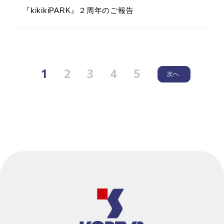
『kikikiPARK』２周年のご報告
1
2
3
4
5
次へ
2026.6.12
2025.12.26
2026.4.28
2026.5.28
イベント
メディア
その他
休業
メディア
『KOBEYA SPORTS三木店』 営業終了と今後の
年末年始休業のお知らせ
新入社員研修「フリーウォークで巡る三木市ウォ
読売新聞「econoひょうご」に当社コーベヤが掲
展開について
ーキング」開催レポート
載されました。
2025.7.1
休業
2026.5.25
2026.4.2
2026.4.28
イベント
その他
その他
メディア
「CINEMACOFFEEFIELD」リニューアルオープ
野球工房M 長崎店 『大大大ガレージセール』へ
ンのお知らせ
令和8年度入社式の様子
新入社員研修「フリーウォークで巡る三木市ウォ