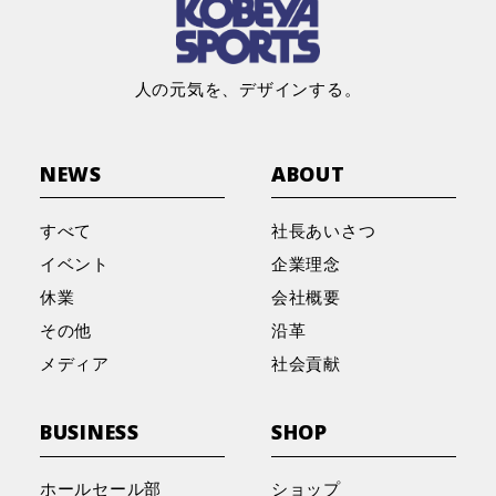
ご来場いただき、誠にありがとうございました。
ーキング」開催レポート
2026.2.18
その他
人の元気を、デザインする。
2026.4.27
2026.4.20
イベント
メディア
社員の京都マラソン挑戦記
野球工房M 長崎店 ゴールデンウィーク特別イベ
兵庫・三木市のスポーツ店が生んだ「魔法の靴」
ント開催のお知らせ
として紹介されました！！
NEWS
ABOUT
2026.2.13
その他
すべて
社長あいさつ
コーベヤ陸上部 活動紹介
2026.3.4
2026.3.21
イベント
メディア
イベント
企業理念
『kikikiPARK』２周年のご報告
ラジオ関西「ハートフル♡サポーター」に出演し
休業
会社概要
ました！
2026.1.7
その他
その他
沿革
✦ 初売りご来店のお礼 ✦
2026.2.21
イベント
メディア
社会貢献
2026.3.8
メディア
kikikiPARK 2周年 × お餅つき体験会
ラジオ出演のお知らせ（3月16日放送 ラジオ関
BUSINESS
SHOP
2026.1.1
その他
西）
新年あけましておめでとうございます
2026.1.27
イベント
ホールセール部
ショップ