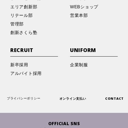
LOCAL is Global ニッケパークタウン店 催事のお
エリア創新部
WEBショップ
2026.2.5
メディア
知らせ
2025.11.21
その他
メディア
リテール部
営業本部
当社共同企画シューズがYahoo!ニュースで紹介さ
管理部
れました！
社員の神戸マラソン挑戦記
2025.12.24
創新さくら塾
イベント
メディア
『オリックス・バファローズ 東 晃平 選手 トー
2025.12.24
イベント
メディア
2025.11.12
その他
メディア
RECRUIT
UNIFORM
クショー＆大抽選会』の特別イベントの様子
『オリックス・バファローズ 東 晃平 選手 トー
「トライやるウィーク」研修の様子
クショー＆大抽選会』の特別イベントの様子
新卒採用
企業制服
2025.12.16
イベント
メディア
アルバイト採用
2025.9.26
その他
メディア
『阪神タイガース伊藤将司選手 トークショー＆
2025.12.16
イベント
メディア
大抽選会』の特別イベントの様子
コーオプ・プログラムによるインターンシップ活
『阪神タイガース伊藤将司選手 トークショー＆
動のご紹介
大抽選会』の特別イベントの様子
オンライン支払い
CONTACT
プライバシーポリシー
2025.12.11
イベント
メディア
2025.9.18
その他
メディア
『オリックス・バファローズ 東 晃平 選手 トー
2025.12.11
イベント
メディア
OFFICIAL SNS
クショー＆大抽選会』の特別イベントがGLOVE
『㈱コーベヤ九州』 事業承継のお知らせ