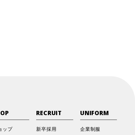
今後の展開について
が掲載されました。
ォーキング」開催レポート
』へご来場いただき、誠にありがと
オープンのお知らせ
ォーキング」開催レポート
HOP
RECRUIT
UNIFORM
イベント開催のお知らせ
」として紹介されました！！
ョップ
新卒採用
企業制服