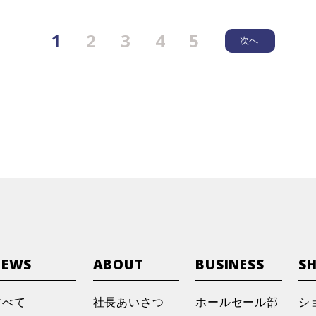
1
2
3
4
5
次へ
『KOBEYA SPORTS三木店』 営業終了と
年末年始休業のお知らせ
読売新聞「econoひょうご」に当社コーベヤ
新入社員研修「フリーウォークで巡る三木市ウ
野球工房M 長崎店 『大大大ガレージセール
「CINEMACOFFEEFIELD」リニューアル
新入社員研修「フリーウォークで巡る三木市ウ
うございました。
令和8年度入社式の様子
NEWS
ABOUT
BUSINESS
S
野球工房M 長崎店 ゴールデンウィーク特別
社員の京都マラソン挑戦記
兵庫・三木市のスポーツ店が生んだ「魔法の靴
すべて
社長あいさつ
ホールセール部
シ