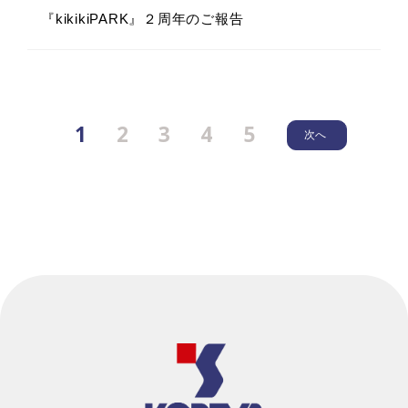
『kikikiPARK』２周年のご報告
1
2
3
4
5
次へ
2026.6.12
2025.12.26
2026.4.28
2026.5.28
イベント
メディア
その他
休業
メディア
『KOBEYA SPORTS三木店』 営業終了と今後の
年末年始休業のお知らせ
新入社員研修「フリーウォークで巡る三木市ウォ
読売新聞「econoひょうご」に当社コーベヤが掲
展開について
ーキング」開催レポート
載されました。
2025.7.1
休業
2026.5.25
2026.4.2
2026.4.28
イベント
その他
その他
メディア
「CINEMACOFFEEFIELD」リニューアルオープ
野球工房M 長崎店 『大大大ガレージセール』へ
ンのお知らせ
令和8年度入社式の様子
新入社員研修「フリーウォークで巡る三木市ウォ