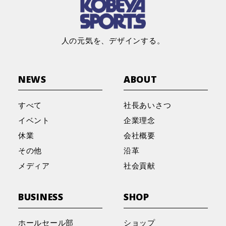
ご来場いただき、誠にありがとうございました。
ーキング」開催レポート
2026.2.18
その他
人の元気を、デザインする。
2026.4.27
2026.4.20
イベント
メディア
社員の京都マラソン挑戦記
野球工房M 長崎店 ゴールデンウィーク特別イベ
兵庫・三木市のスポーツ店が生んだ「魔法の靴」
ント開催のお知らせ
として紹介されました！！
NEWS
ABOUT
2026.2.13
その他
すべて
社長あいさつ
コーベヤ陸上部 活動紹介
2026.3.4
2026.3.21
イベント
メディア
イベント
企業理念
『kikikiPARK』２周年のご報告
ラジオ関西「ハートフル♡サポーター」に出演し
休業
会社概要
ました！
2026.1.7
その他
その他
沿革
✦ 初売りご来店のお礼 ✦
2026.2.21
イベント
メディア
社会貢献
2026.3.8
メディア
kikikiPARK 2周年 × お餅つき体験会
ラジオ出演のお知らせ（3月16日放送 ラジオ関
BUSINESS
SHOP
2026.1.1
その他
西）
新年あけましておめでとうございます
2026.1.27
イベント
ホールセール部
ショップ