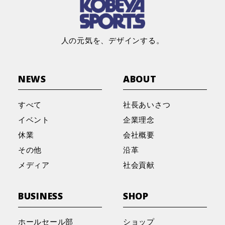
ご来場いただき、誠にありがとうございました。
ーキング」開催レポート
2026.2.18
その他
人の元気を、デザインする。
2026.4.27
2026.4.20
イベント
メディア
社員の京都マラソン挑戦記
野球工房M 長崎店 ゴールデンウィーク特別イベ
兵庫・三木市のスポーツ店が生んだ「魔法の靴」
ント開催のお知らせ
として紹介されました！！
NEWS
ABOUT
2026.2.13
その他
すべて
社長あいさつ
コーベヤ陸上部 活動紹介
2026.3.4
2026.3.21
イベント
メディア
イベント
企業理念
『kikikiPARK』２周年のご報告
ラジオ関西「ハートフル♡サポーター」に出演し
休業
会社概要
ました！
2026.1.7
その他
その他
沿革
✦ 初売りご来店のお礼 ✦
2026.2.21
イベント
メディア
社会貢献
2026.3.8
メディア
kikikiPARK 2周年 × お餅つき体験会
ラジオ出演のお知らせ（3月16日放送 ラジオ関
BUSINESS
SHOP
2026.1.1
その他
西）
新年あけましておめでとうございます
2026.1.27
イベント
ホールセール部
ショップ