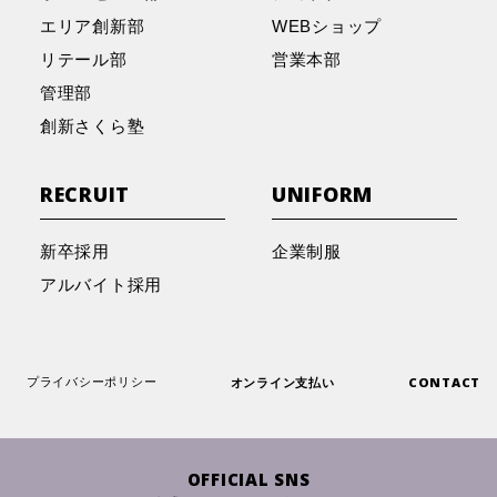
LOCAL is Global ニッケパークタウン店 催事のお
エリア創新部
WEBショップ
2026.2.5
メディア
知らせ
2025.11.21
その他
メディア
リテール部
営業本部
当社共同企画シューズがYahoo!ニュースで紹介さ
管理部
れました！
社員の神戸マラソン挑戦記
2025.12.24
創新さくら塾
イベント
メディア
『オリックス・バファローズ 東 晃平 選手 トー
2025.12.24
イベント
メディア
2025.11.12
その他
メディア
RECRUIT
UNIFORM
クショー＆大抽選会』の特別イベントの様子
『オリックス・バファローズ 東 晃平 選手 トー
「トライやるウィーク」研修の様子
クショー＆大抽選会』の特別イベントの様子
新卒採用
企業制服
2025.12.16
イベント
メディア
アルバイト採用
2025.9.26
その他
メディア
『阪神タイガース伊藤将司選手 トークショー＆
2025.12.16
イベント
メディア
大抽選会』の特別イベントの様子
コーオプ・プログラムによるインターンシップ活
『阪神タイガース伊藤将司選手 トークショー＆
動のご紹介
大抽選会』の特別イベントの様子
オンライン支払い
CONTACT
プライバシーポリシー
2025.12.11
イベント
メディア
2025.9.18
その他
メディア
『オリックス・バファローズ 東 晃平 選手 トー
2025.12.11
イベント
メディア
OFFICIAL SNS
クショー＆大抽選会』の特別イベントがGLOVE
『㈱コーベヤ九州』 事業承継のお知らせ