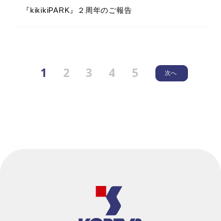
『kikikiPARK』２周年のご報告
1
2
3
4
5
次へ
2026.6.12
2025.12.26
2026.4.28
2026.5.28
イベント
メディア
その他
休業
メディア
『KOBEYA SPORTS三木店』 営業終了と今後の
年末年始休業のお知らせ
新入社員研修「フリーウォークで巡る三木市ウォ
読売新聞「econoひょうご」に当社コーベヤが掲
展開について
ーキング」開催レポート
載されました。
2025.7.1
休業
2026.5.25
2026.4.2
2026.4.28
イベント
その他
その他
メディア
「CINEMACOFFEEFIELD」リニューアルオープ
野球工房M 長崎店 『大大大ガレージセール』へ
ンのお知らせ
令和8年度入社式の様子
新入社員研修「フリーウォークで巡る三木市ウォ