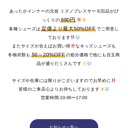
あったかインナーの元祖 ミズノブレスサーモ旧品がび
990円
っくりの
定価より最大50%OFF
各種シューズは
でご用意し
ております
またサイズが合えばお買い得
なキッズシューズも
50～20%OFF
冬物衣類も
の処分価格で他にも目玉商
品が盛りだくさんです
サイズや在庫には限りがございますのでお早めに
皆様のご来店心よりお待ちしております
営業時間:10:00〜17:00
お知らせ一覧へ